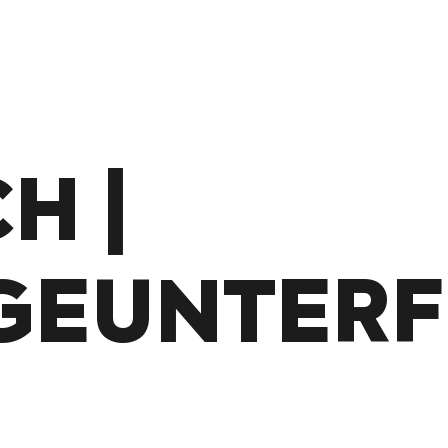
H |
GEUNTER