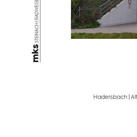
mks
Hadersbach | A