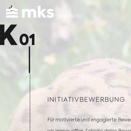
Skip
to
. KARRIERE
content
K
01
INITIATIVBEWERBUNG
Für motivierte und engagierte Bewe
wir immer offen. Schicke deine Bewe