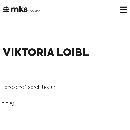
. ASCHA
Skip
to
content
VIKTORIA LOIBL
Landschaftsarchitektur
B.Eng.